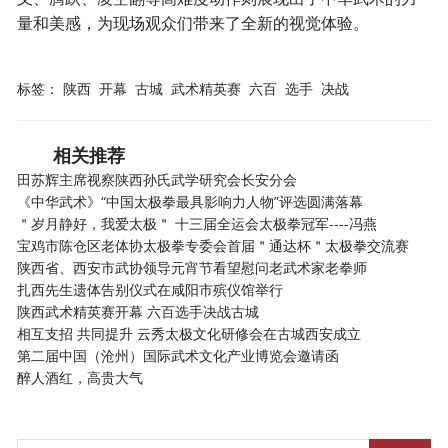
量和美感，为现场观众们带来了全新的视觉体验。
标签：
陕西
开幕
古城
武术精英赛
六百
选手
决战
相关推荐
田苏辉主席视察陕西孙氏武学研究会长安分会
《中华武术》“中国太极拳最具影响力人物”评选圆满落幕
＂岁月静好，我爱太极＂ 十三届全运会太极拳冠军----冯燕
宝鸡市陈仓区老体协太极拳专委会首届＂通达杯＂太极拳交流赛
陕西省、西安市武协领导元宵节看望慰问老武术家老拳师
扎西先生遗体告别仪式在咸阳市殡仪馆举行
陕西武术精英赛开幕 六百选手决战古城
相互支招 共同提升 云秀太极文化研修会在古城西安成立
第二届中国（沧州）国际武术文化产业博览会邀请函
醉人酒红，高贵大气