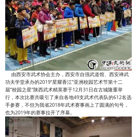
由西安市武术协会主办，西安市自强武道馆、西安禅武
功夫学堂承办的2019“星耀香江”亚洲校园艺术节第十二
届“校园之星”陕西武术精英赛于12月31日在古城隆重举
行，本次比赛共吸引了来自各地49支武术代表队的612名选
手参赛，不但为我省2018年武术赛事画上了圆满的句号，
也为2019年的赛事拉开了序幕。