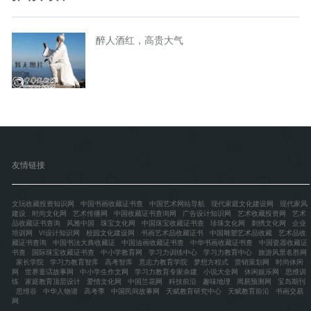
醉人酒红，高贵大气
友情链接
文玩收藏投资知识网
中国书画收藏证书查
中国艺术网站导航
现代家庭文化建设网
现代家风
建设
时尚文化网
艺术传播网
中国收藏证书查询网
广告设计知识网
艺术收藏投资网
艺术
品收藏证书查询
风雅中国
珠宝文化网
中国珠宝收藏证书查
珍珠文化网
刺绣文化网
企业
培训网
VI设计知识网
校园文化建设网
书画艺术品收藏证书
中国雕塑艺术品收藏
艺术品收
藏证书查询
中国书法大典收藏证
中国油画收藏证书查
中华书画收藏证书查
中国瓷器收藏证
书查
国际珠宝收藏证书查
中小学教育网
学习力训练中心
学习力教育中心
旅游风景名胜网
家长学院
学习力教育智库
高考智库
意志力教育学院
梦想方程式
营销策划网
时尚休闲
网
世界童话故事网
中小学生作文网
学习力教育专家余建
小说大全网
休闲娱乐网
思维训
练
家庭教育顶层设计
爱情文化网
中国兰花网
科技前沿
趣味地理
周易预测网
宝岛期刊
思维谷
中华人物谱
高考季
中国民间故事网
天赋教育研究中心
天赋教育前沿
书画交易
网