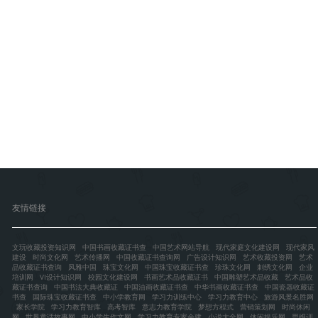
友情链接
文玩收藏投资知识网
中国书画收藏证书查
中国艺术网站导航
现代家庭文化建设网
现代家风
建设
时尚文化网
艺术传播网
中国收藏证书查询网
广告设计知识网
艺术收藏投资网
艺术
品收藏证书查询
风雅中国
珠宝文化网
中国珠宝收藏证书查
珍珠文化网
刺绣文化网
企业
培训网
VI设计知识网
校园文化建设网
书画艺术品收藏证书
中国雕塑艺术品收藏
艺术品收
藏证书查询
中国书法大典收藏证
中国油画收藏证书查
中华书画收藏证书查
中国瓷器收藏证
书查
国际珠宝收藏证书查
中小学教育网
学习力训练中心
学习力教育中心
旅游风景名胜网
家长学院
学习力教育智库
高考智库
意志力教育学院
梦想方程式
营销策划网
时尚休闲
网
世界童话故事网
中小学生作文网
学习力教育专家余建
小说大全网
休闲娱乐网
思维训