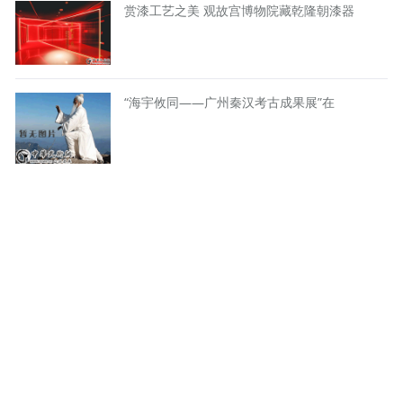
赏漆工艺之美 观故宫博物院藏乾隆朝漆器
“海宇攸同——广州秦汉考古成果展”在