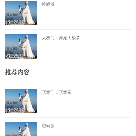
崆峒派
太极门：原始太极拳
推荐内容
形意门：形意拳
崆峒派