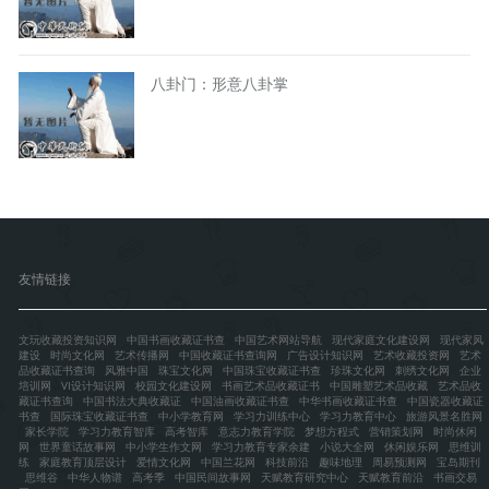
八卦门：形意八卦掌
友情链接
文玩收藏投资知识网
中国书画收藏证书查
中国艺术网站导航
现代家庭文化建设网
现代家风
建设
时尚文化网
艺术传播网
中国收藏证书查询网
广告设计知识网
艺术收藏投资网
艺术
品收藏证书查询
风雅中国
珠宝文化网
中国珠宝收藏证书查
珍珠文化网
刺绣文化网
企业
培训网
VI设计知识网
校园文化建设网
书画艺术品收藏证书
中国雕塑艺术品收藏
艺术品收
藏证书查询
中国书法大典收藏证
中国油画收藏证书查
中华书画收藏证书查
中国瓷器收藏证
书查
国际珠宝收藏证书查
中小学教育网
学习力训练中心
学习力教育中心
旅游风景名胜网
家长学院
学习力教育智库
高考智库
意志力教育学院
梦想方程式
营销策划网
时尚休闲
网
世界童话故事网
中小学生作文网
学习力教育专家余建
小说大全网
休闲娱乐网
思维训
练
家庭教育顶层设计
爱情文化网
中国兰花网
科技前沿
趣味地理
周易预测网
宝岛期刊
思维谷
中华人物谱
高考季
中国民间故事网
天赋教育研究中心
天赋教育前沿
书画交易