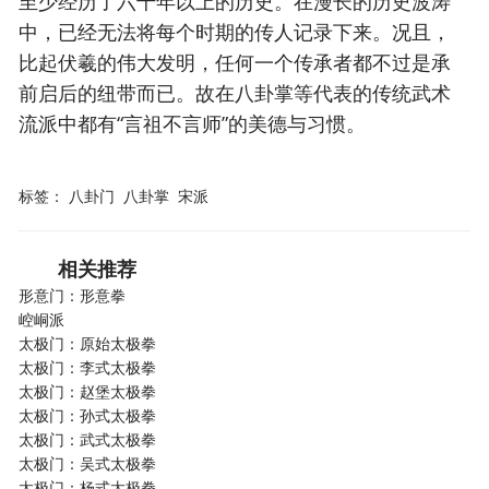
至少经历了六千年以上的历史。在漫长的历史波涛
中，已经无法将每个时期的传人记录下来。况且，
比起伏羲的伟大发明，任何一个传承者都不过是承
前启后的纽带而已。故在八卦掌等代表的传统武术
流派中都有“言祖不言师”的美德与习惯。
标签：
八卦门
八卦掌
宋派
相关推荐
形意门：形意拳
崆峒派
太极门：原始太极拳
太极门：李式太极拳
太极门：赵堡太极拳
太极门：孙式太极拳
太极门：武式太极拳
太极门：吴式太极拳
太极门：杨式太极拳