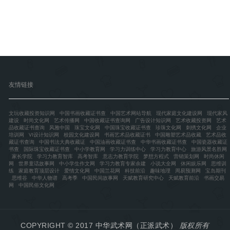
友情链接
文玩收藏投资知识网
中国书画收藏证书查
中国艺术网站导航
现代家庭文化建设网
现代家风
建设
时尚文化网
艺术传播网
中国收藏证书查询网
广告设计知识网
艺术收藏投资网
艺术
品收藏证书查询
风雅中国
珠宝文化网
中国珠宝收藏证书查
珍珠文化网
刺绣文化网
企业
培训网
VI设计知识网
校园文化建设网
书画艺术品收藏证书
中国雕塑艺术品收藏
艺术品收
藏证书查询
中国书法大典收藏证
中国油画收藏证书查
中华书画收藏证书查
中国瓷器收藏证
书查
国际珠宝收藏证书查
中小学教育网
学习力训练中心
学习力教育中心
旅游风景名胜网
家长学院
学习力教育智库
高考智库
意志力教育学院
梦想方程式
营销策划网
时尚休闲
网
世界童话故事网
中小学生作文网
学习力教育专家余建
小说大全网
休闲娱乐网
思维训
练
家庭教育顶层设计
爱情文化网
中国兰花网
科技前沿
趣味地理
周易预测网
宝岛期刊
思维谷
中华人物谱
高考季
中国民间故事网
天赋教育研究中心
天赋教育前沿
书画交易
网
中国民俗文化网
COPYRIGHT © 2017
中华武术网（正派武术）
版权所有