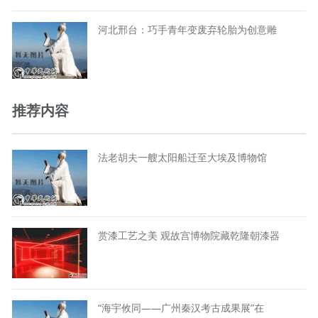
河北邢台：巧手青年变废弃轮胎为创意雕
推荐内容
法老胡夫一艘太阳船迁至大埃及博物馆
赏漆工艺之美 观故宫博物院藏乾隆朝漆器
“海宇攸同——广州秦汉考古成果展”在