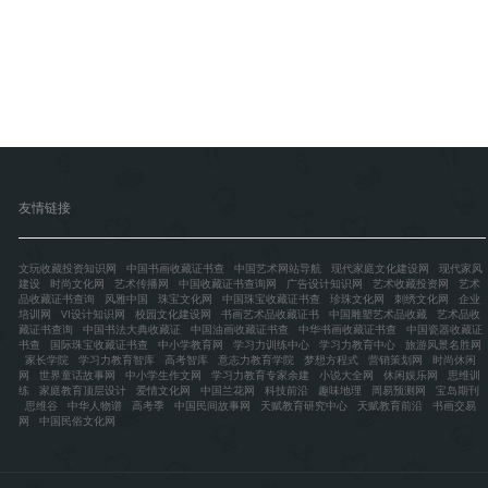
友情链接
文玩收藏投资知识网
中国书画收藏证书查
中国艺术网站导航
现代家庭文化建设网
现代家风
建设
时尚文化网
艺术传播网
中国收藏证书查询网
广告设计知识网
艺术收藏投资网
艺术
品收藏证书查询
风雅中国
珠宝文化网
中国珠宝收藏证书查
珍珠文化网
刺绣文化网
企业
培训网
VI设计知识网
校园文化建设网
书画艺术品收藏证书
中国雕塑艺术品收藏
艺术品收
藏证书查询
中国书法大典收藏证
中国油画收藏证书查
中华书画收藏证书查
中国瓷器收藏证
书查
国际珠宝收藏证书查
中小学教育网
学习力训练中心
学习力教育中心
旅游风景名胜网
家长学院
学习力教育智库
高考智库
意志力教育学院
梦想方程式
营销策划网
时尚休闲
网
世界童话故事网
中小学生作文网
学习力教育专家余建
小说大全网
休闲娱乐网
思维训
练
家庭教育顶层设计
爱情文化网
中国兰花网
科技前沿
趣味地理
周易预测网
宝岛期刊
思维谷
中华人物谱
高考季
中国民间故事网
天赋教育研究中心
天赋教育前沿
书画交易
网
中国民俗文化网