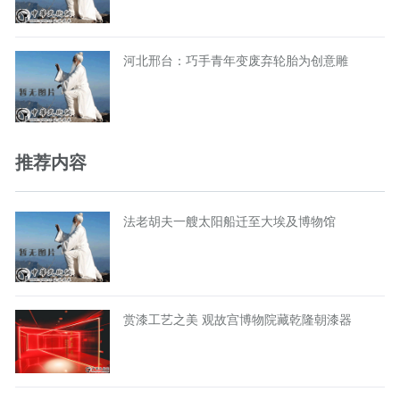
河北邢台：巧手青年变废弃轮胎为创意雕
推荐内容
法老胡夫一艘太阳船迁至大埃及博物馆
赏漆工艺之美 观故宫博物院藏乾隆朝漆器