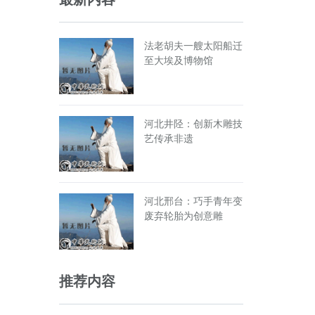
法老胡夫一艘太阳船迁
至大埃及博物馆
河北井陉：创新木雕技
艺传承非遗
河北邢台：巧手青年变
废弃轮胎为创意雕
推荐内容